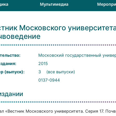
дика
Мультимедиа
Меропри
тник Московского университета.
чвоведение
тельство:
Московский государственный универ
издания:
2015
р (выпуск):
3
(все выпуски)
:
0137-0944
издании
л «Вестник Московского университета. Серия 17. Почв