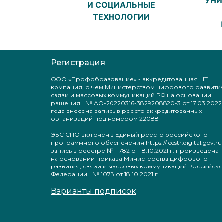
УНИ
И СОЦИАЛЬНЫЕ
ТЕХНОЛОГИИ
Регистрация
ООО «Профобразование» - аккредитованная IT
компания, о чем Министерством цифрового развити
связи и массовых коммуникаций РФ на основании
решения № АО-20220316-3829208820-3 от 17.03.2022
года внесена запись в реестр аккредитованных
организаций под номером 22088
ЭБС СПО включен в Единый реестр российского
программного обеспечения https://reestr.digital.gov.ru
запись в реестре № 11782 от 18.10.2021 г. произведен
на основании приказа Министерства цифрового
развития, связи и массовых коммуникаций Российск
Федерации № 1078 от 18.10.2021 г.
Варианты подписок