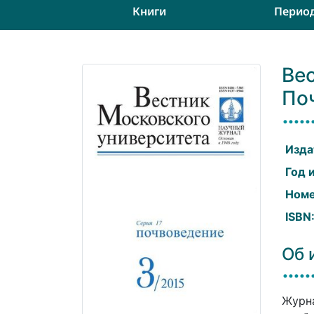
Книги
Перио
Вес
По
Изда
Год 
Номе
ISBN
Об 
Журна