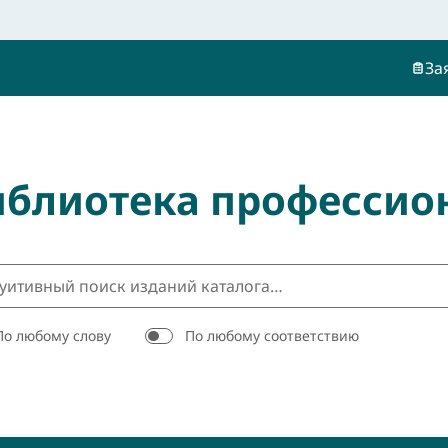
За
иблиотека профессио
По любому слову
По любому соответствию