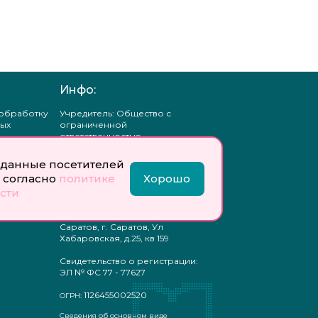
Инфо:
 обработку
Учредитель: Общество с
ых
ограниченной
ответственностью
«Профобразование»
данные посетителей
ти
Главный редактор: Богатырева
 согласно
политике
Хорошо
те
Е. А.
сти
ых
отку
Юр. адрес: 410033,
ых
Саратовская область, г.о.
Саратов, г. Саратов, Ул
Хабаровская, д.25, кв 159
Свидетельство о регистрации:
ЭЛ № ФС 77 - 77627
1126455002520
ОГРН:
Сведения об основном виде