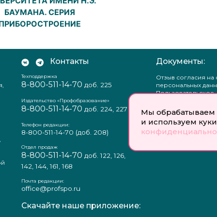
ВЕРСИТЕТА ИМЕНИ Н.Э.
БАУМАНА. СЕРИЯ
ПРИБОРОСТРОЕНИЕ
Контакты
Документы:
Техподдержка
Отзыв согласия на
8-800-511-14-70
доб. 225
я,
персональных данн
Пользовательское
соглашение
Издательство «Профобразование»
8-800-511-14-70
Политика
доб. 224, 227
Мы обрабатываем 
конфиденциальнос
и используем куки
Положение о защи
Телефон редакции:
конфиденциально
персональных данн
8-800-511-14-70
(доб. 208)
,
Согласие на обраб
а
персональных данн
Отдел продаж
8-800-511-14-70
доб. 122, 126,
ой
142, 144, 161, 168
Почта редакции:
office@profspo.ru
Скачайте наше приложение: