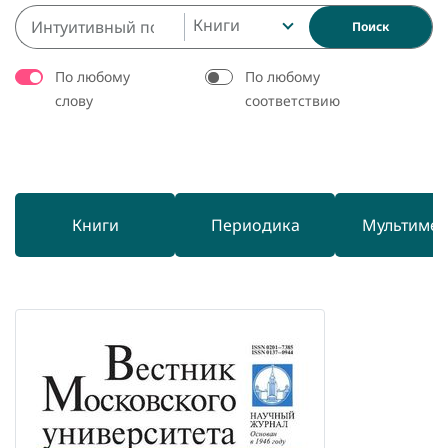
Книги
Поиск
По любому
По любому
слову
соответствию
Книги
Периодика
Мультиме