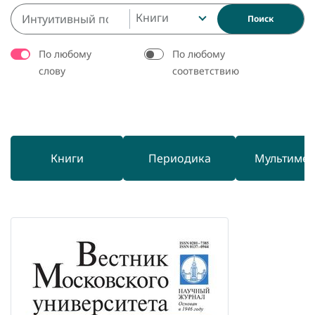
Книги
Поиск
По любому
По любому
слову
соответствию
Книги
Периодика
Мультиме