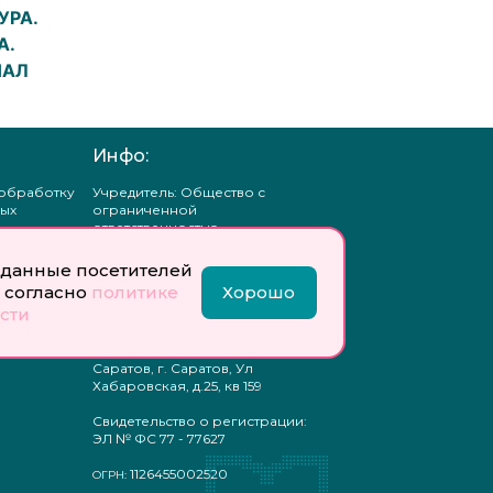
УРА.
А.
НАЛ
Инфо:
 обработку
Учредитель: Общество с
ых
ограниченной
ответственностью
«Профобразование»
данные посетителей
ти
Главный редактор: Богатырева
 согласно
политике
Хорошо
те
Е. А.
сти
ых
отку
Юр. адрес: 410033,
ых
Саратовская область, г.о.
Саратов, г. Саратов, Ул
Хабаровская, д.25, кв 159
Свидетельство о регистрации:
ЭЛ № ФС 77 - 77627
1126455002520
ОГРН: