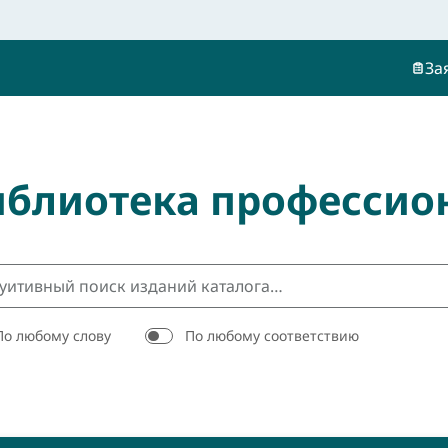
За
иблиотека профессио
По любому слову
По любому соответствию