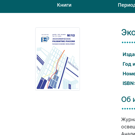
Книги
Перио
Эк
Изда
Год 
Номе
ISBN
Об 
Журна
освещ
Анали