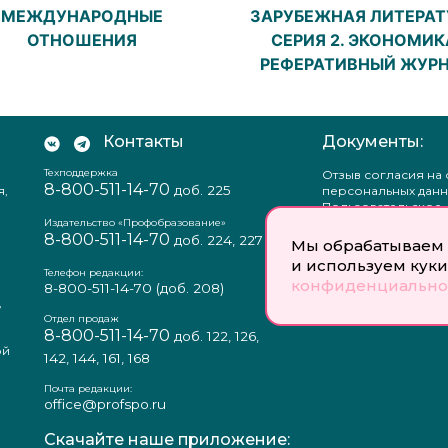
МЕЖДУНАРОДНЫЕ
ЗАРУБЕЖНАЯ ЛИТЕРАТ
ОТНОШЕНИЯ
СЕРИЯ 2. ЭКОНОМИК
РЕФЕРАТИВНЫЙ ЖУР
Контакты
Документы:
Техподдержка
Отзыв согласия на
8-800-511-14-70
доб. 225
я,
персональных данн
Пользовательское
соглашение
Издательство «Профобразование»
8-800-511-14-70
Политика
доб. 224, 227
Мы обрабатываем 
конфиденциальнос
и используем куки
Положение о защи
Телефон редакции:
конфиденциально
персональных данн
8-800-511-14-70
(доб. 208)
,
Согласие на обраб
а
персональных данн
Отдел продаж
8-800-511-14-70
доб. 122, 126,
ой
142, 144, 161, 168
Почта редакции:
office@profspo.ru
Скачайте наше приложение: