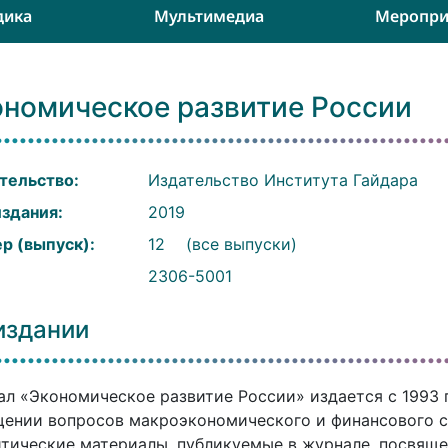
дика
Мультимедиа
Меропри
ономическое развитие России
тельство:
Издательство Института Гайдара
издания:
2019
р (выпуск):
12
(все выпуски)
:
2306-5001
издании
л «Экономическое развитие России» издается с 1993 
ении вопросов макроэкономического и финансового с
тические материалы, публикуемые в журнале, посвящ