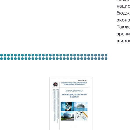
нацио
бюдже
эконо
Также
зрени
широк