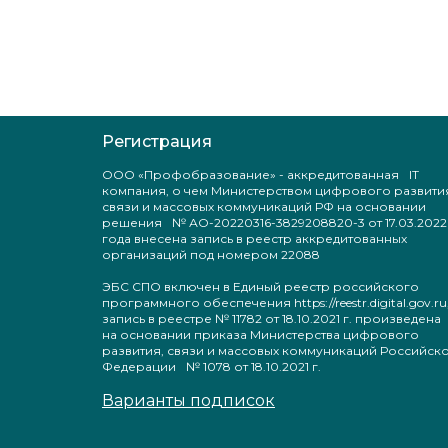
Регистрация
ООО «Профобразование» - аккредитованная IT
компания, о чем Министерством цифрового развити
связи и массовых коммуникаций РФ на основании
решения № АО-20220316-3829208820-3 от 17.03.2022
года внесена запись в реестр аккредитованных
организаций под номером 22088
ЭБС СПО включен в Единый реестр российского
программного обеспечения https://reestr.digital.gov.ru
запись в реестре № 11782 от 18.10.2021 г. произведен
на основании приказа Министерства цифрового
развития, связи и массовых коммуникаций Российск
Федерации № 1078 от 18.10.2021 г.
Варианты подписок