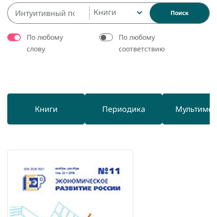
Книги
Поиск
По любому
По любому
слову
соответствию
Книги
Периодика
Мультиме