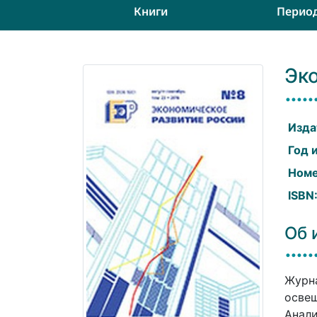
Книги
Перио
Эк
Изда
Год 
Номе
ISBN
Об 
Журна
освещ
Анали