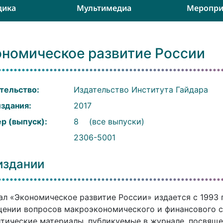
дика
Мультимедиа
Меропри
ономическое развитие России
тельство:
Издательство Института Гайдара
издания:
2017
р (выпуск):
8
(все выпуски)
:
2306-5001
издании
л «Экономическое развитие России» издается с 1993 
ении вопросов макроэкономического и финансового с
тические материалы, публикуемые в журнале, посвящ