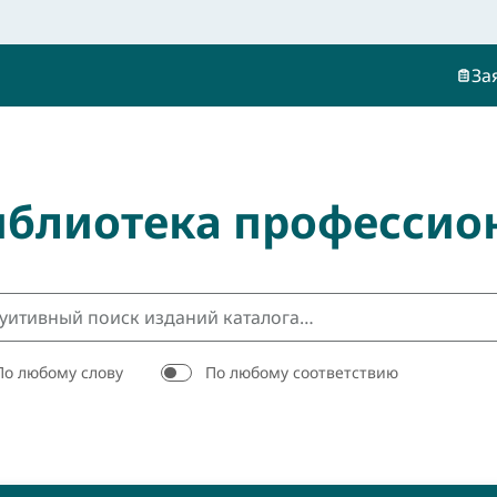
За
иблиотека профессио
По любому слову
По любому соответствию