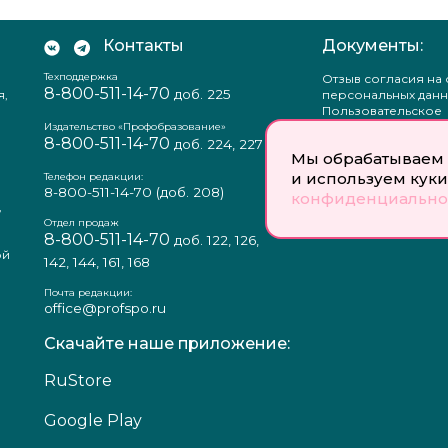
Контакты
Документы:
Техподдержка
Отзыв согласия на
8-800-511-14-70
доб. 225
я,
персональных данн
Пользовательское
соглашение
Издательство «Профобразование»
8-800-511-14-70
Политика
доб. 224, 227
Мы обрабатываем 
конфиденциальнос
Положение о защи
и используем куки
Телефон редакции:
персональных данн
8-800-511-14-70
(доб. 208)
конфиденциально
,
Согласие на обраб
а
персональных данн
Отдел продаж
8-800-511-14-70
доб. 122, 126,
ой
142, 144, 161, 168
Почта редакции:
office@profspo.ru
Скачайте наше приложение:
RuStore
Google Play