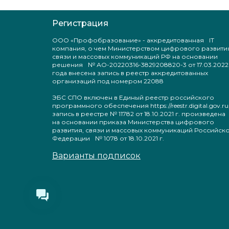
Регистрация
ООО «Профобразование» - аккредитованная IT
компания, о чем Министерством цифрового развити
связи и массовых коммуникаций РФ на основании
решения № АО-20220316-3829208820-3 от 17.03.2022
года внесена запись в реестр аккредитованных
организаций под номером 22088
ЭБС СПО включен в Единый реестр российского
программного обеспечения https://reestr.digital.gov.ru
запись в реестре № 11782 от 18.10.2021 г. произведен
на основании приказа Министерства цифрового
развития, связи и массовых коммуникаций Российск
Федерации № 1078 от 18.10.2021 г.
Варианты подписок