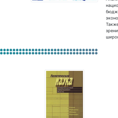
нацио
бюдже
эконо
Также
зрени
широк