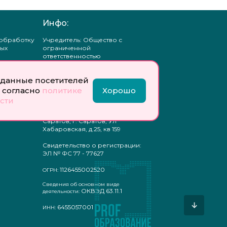
Инфо:
 обработку
Учредитель: Общество с
ых
ограниченной
ответственностью
«Профобразование»
данные посетителей
ти
Главный редактор: Богатырева
те
Е. А.
 согласно
политике
Хорошо
ых
сти
отку
Юр. адрес: 410033,
ых
Саратовская область, г.о.
Саратов, г. Саратов, Ул
Хабаровская, д.25, кв 159
Свидетельство о регистрации:
ЭЛ № ФС 77 - 77627
1126455002520
ОГРН:
Сведения об основном виде
ОКВЭД 63.11.1
деятельности:
↓
6455057001
ИНН: