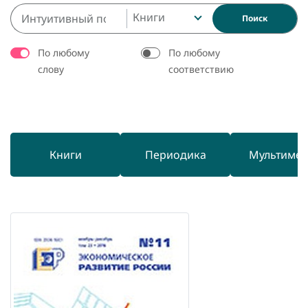
Книги
Поиск
По любому
По любому
слову
соответствию
Книги
Периодика
Мультиме