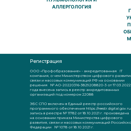
АЛЛЕРГОЛОГИЯ
У
П
ОБ
М
Регистрация
ООО «Профобразование» - аккредитованная IT
компания, о чем Министерством цифрового развити
связи и массовых коммуникаций РФ на основании
решения № АО-20220316-3829208820-3 от 17.03.2022
года внесена запись в реестр аккредитованных
организаций под номером 22088
ЭБС СПО включен в Единый реестр российского
программного обеспечения https://reestr.digital.gov.ru
запись в реестре № 11782 от 18.10.2021 г. произведен
на основании приказа Министерства цифрового
развития, связи и массовых коммуникаций Российск
Федерации № 1078 от 18.10.2021 г.