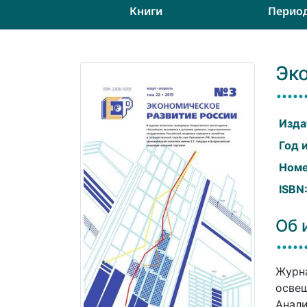
Книги
Перио
Эк
Изда
Год 
Номе
ISBN
Об 
Журна
освещ
Анали