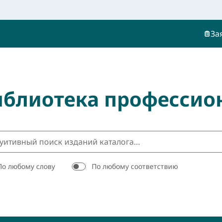
За
иблиотека профессио
По любому слову
По любому соответствию