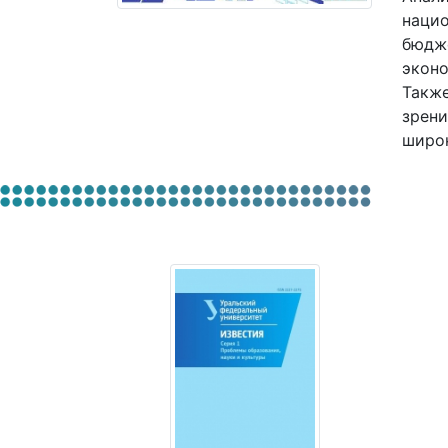
нацио
бюдже
эконо
Также
зрени
широк