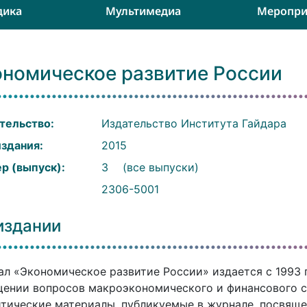
дика
Мультимедиа
Меропри
ономическое развитие России
тельство:
Издательство Института Гайдара
издания:
2015
р (выпуск):
3
(все выпуски)
:
2306-5001
издании
л «Экономическое развитие России» издается с 1993 
ении вопросов макроэкономического и финансового с
тические материалы, публикуемые в журнале, посвящ