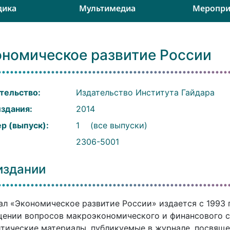
дика
Мультимедиа
Меропри
ономическое развитие России
тельство:
Издательство Института Гайдара
издания:
2014
р (выпуск):
1
(все выпуски)
:
2306-5001
издании
л «Экономическое развитие России» издается с 1993 
ении вопросов макроэкономического и финансового с
тические материалы, публикуемые в журнале, посвящ