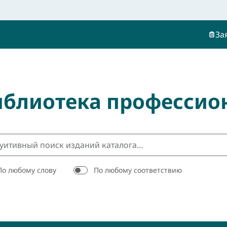
За
иблиотека профессио
По любому слову
По любому соответствию