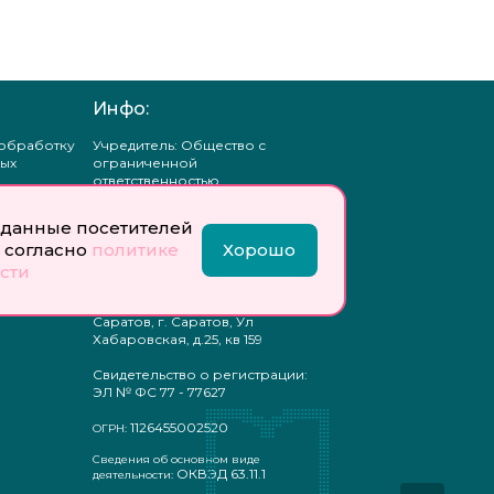
Инфо:
 обработку
Учредитель: Общество с
ых
ограниченной
ответственностью
«Профобразование»
данные посетителей
ти
Главный редактор: Богатырева
 согласно
политике
Хорошо
те
Е. А.
ых
сти
отку
Юр. адрес: 410033,
ых
Саратовская область, г.о.
Саратов, г. Саратов, Ул
Хабаровская, д.25, кв 159
Свидетельство о регистрации:
ЭЛ № ФС 77 - 77627
1126455002520
ОГРН:
Сведения об основном виде
ОКВЭД 63.11.1
деятельности: