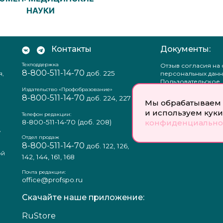
НАУКИ
Контакты
Документы:
Техподдержка
Отзыв согласия на
8-800-511-14-70
доб. 225
я,
персональных данн
Пользовательское
соглашение
Издательство «Профобразование»
8-800-511-14-70
Политика
доб. 224, 227
Мы обрабатываем 
конфиденциальнос
и используем куки
Положение о защи
Телефон редакции:
персональных данн
конфиденциально
8-800-511-14-70
(доб. 208)
,
Согласие на обраб
а
персональных данн
Отдел продаж
8-800-511-14-70
доб. 122, 126,
ой
142, 144, 161, 168
Почта редакции:
office@profspo.ru
Скачайте наше приложение:
RuStore