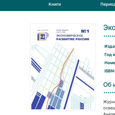
Книги
Перио
Эк
Изда
Год 
Номе
ISBN
Об 
Журна
освещ
Анали