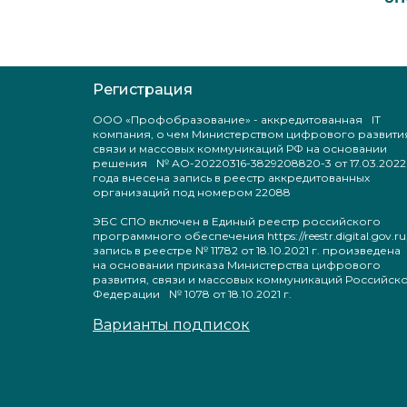
Регистрация
ООО «Профобразование» - аккредитованная IT
компания, о чем Министерством цифрового развити
связи и массовых коммуникаций РФ на основании
решения № АО-20220316-3829208820-3 от 17.03.2022
года внесена запись в реестр аккредитованных
организаций под номером 22088
ЭБС СПО включен в Единый реестр российского
программного обеспечения https://reestr.digital.gov.ru
запись в реестре № 11782 от 18.10.2021 г. произведен
на основании приказа Министерства цифрового
развития, связи и массовых коммуникаций Российск
Федерации № 1078 от 18.10.2021 г.
Варианты подписок