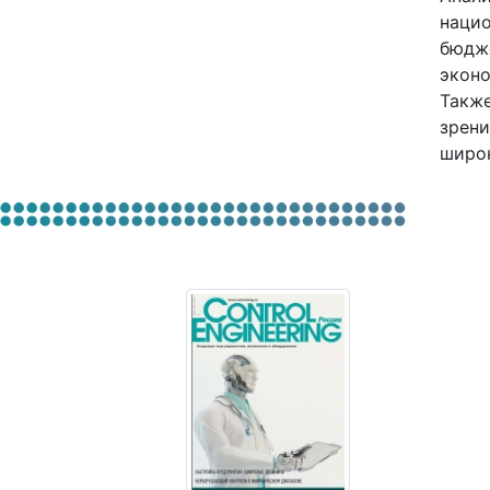
нацио
бюдже
эконо
Также
зрени
широк