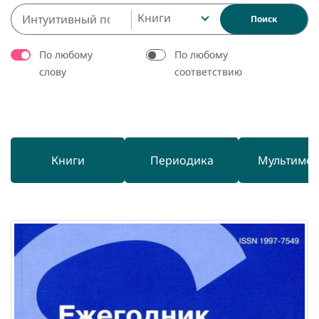
Книги
Поиск
По любому
По любому
слову
соответствию
Книги
Периодика
Мультиме