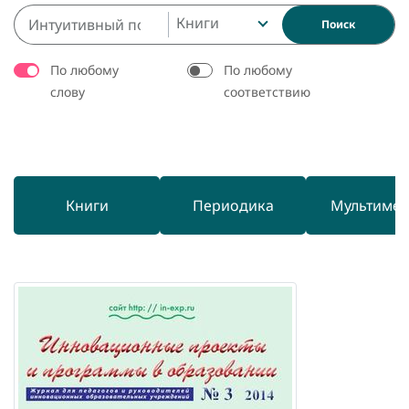
Книги
Поиск
По любому
По любому
слову
соответствию
Книги
Периодика
Мультиме