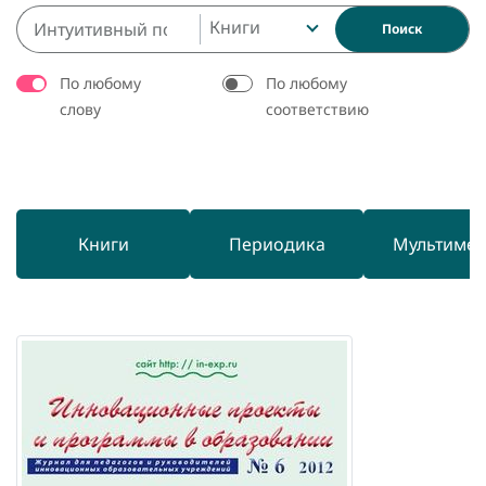
Книги
Поиск
По любому
По любому
слову
соответствию
Книги
Периодика
Мультиме