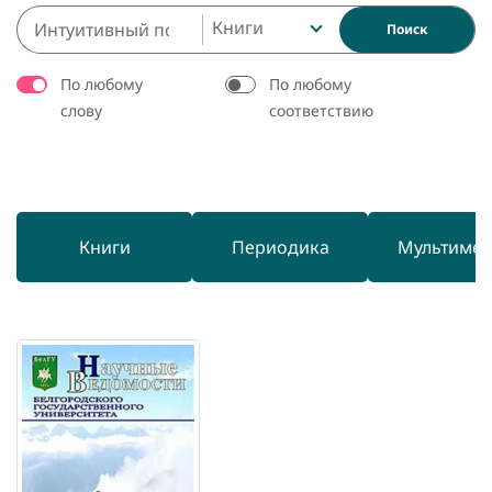
Книги
Поиск
По любому
По любому
слову
соответствию
Книги
Периодика
Мультиме