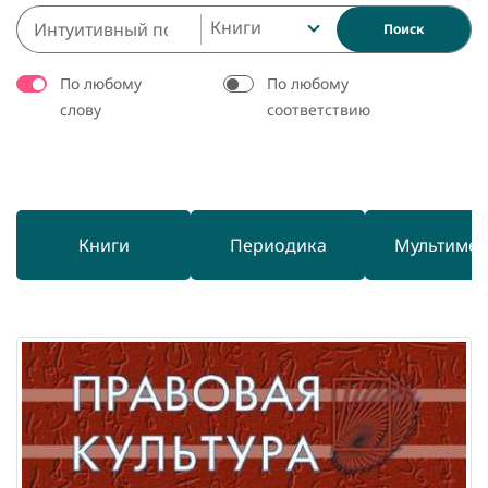
Книги
Поиск
По любому
По любому
слову
соответствию
Книги
Периодика
Мультиме