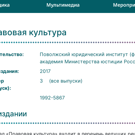
дика
Мультимедиа
Меропри
авовая культура
тельство:
Поволжский юридический институт (ф
академия Министерства юстиции Рос
издания:
2017
ер
3
(все выпуски)
уск):
:
1992-5867
издании
л «Правовая культура» входит в перечень ведущих р