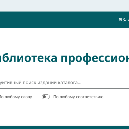
За
иблиотека профессио
По любому слову
По любому соответствию