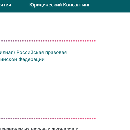
ятия
Юридический Консалтинг
илиал) Российская правовая
сийской Федерации
ецензируемых научных журналов и