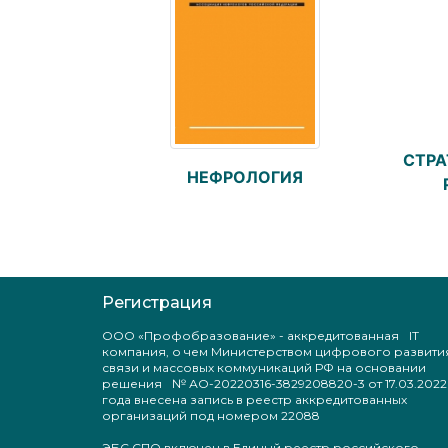
СТРА
НЕФРОЛОГИЯ
Регистрация
ООО «Профобразование» - аккредитованная IT
компания, о чем Министерством цифрового развити
связи и массовых коммуникаций РФ на основании
решения № АО-20220316-3829208820-3 от 17.03.2022
года внесена запись в реестр аккредитованных
организаций под номером 22088
ЭБС СПО включен в Единый реестр российского