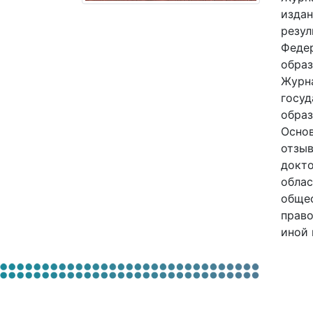
издан
резул
Федер
образ
Журна
госуд
образ
Основ
отзыв
докто
облас
общес
право
иной 