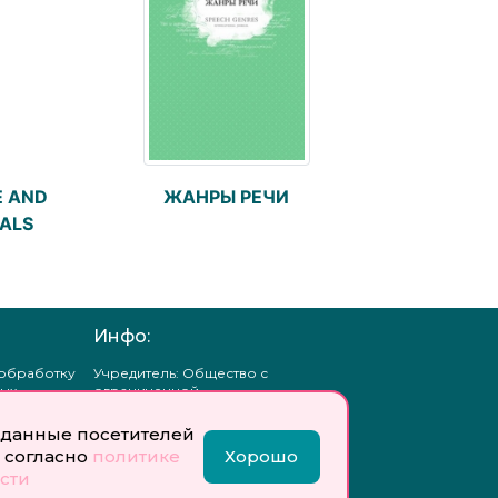
E AND
ЖАНРЫ РЕЧИ
ALS
Инфо:
 обработку
Учредитель: Общество с
ых
ограниченной
ответственностью
«Профобразование»
данные посетителей
 согласно
политике
Хорошо
ти
Главный редактор: Богатырева
сти
те
Е. А.
ых