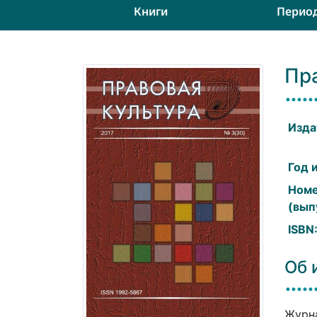
Книги
Перио
Пр
Изда
Год 
Ном
(вып
ISBN
Об 
Журна