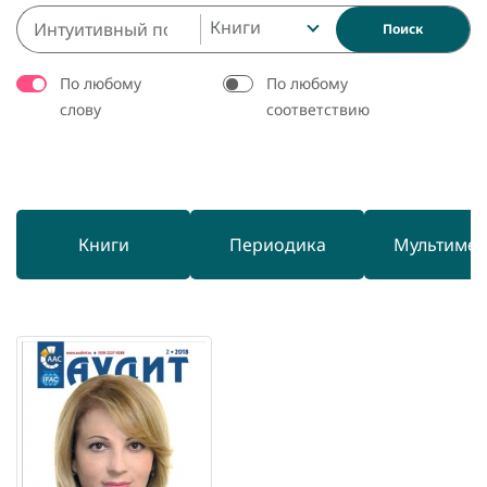
Книги
Поиск
По любому
По любому
слову
соответствию
Книги
Периодика
Мультиме