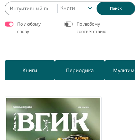
Книги
Поиск
По любому
По любому
слову
соответствию
Книги
Периодика
Мультиме