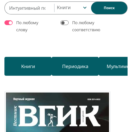
Книги
Поиск
По любому
По любому
слову
соответствию
Книги
Периодика
Мультиме