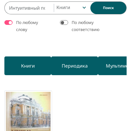
Книги
Поиск
По любому
По любому
слову
соответствию
Книги
Периодика
Мультиме