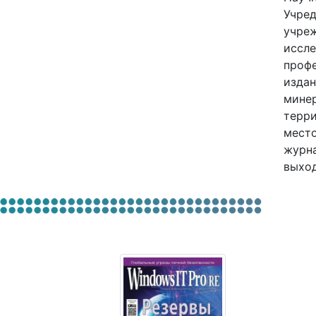
Учред
учре
иссле
профе
издан
минер
терри
место
журна
выход