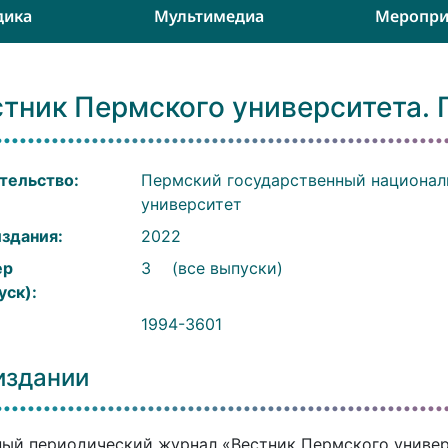
дика
Мультимедиа
Меропри
тник Пермского университета. 
тельство:
Пермский государственный национал
университет
издания:
2022
ер
3
(все выпуски)
уск):
:
1994-3601
издании
ый периодический журнал «Вестник Пермского универси