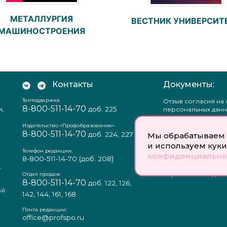
МЕТАЛЛУРГИЯ
ВЕСТНИК УНИВЕРСИТ
МАШИНОСТРОЕНИЯ
Контакты
Документы:
Техподдержка
Отзыв согласия на
8-800-511-14-70
доб. 225
я,
персональных данн
Пользовательское
соглашение
Издательство «Профобразование»
8-800-511-14-70
Политика
доб. 224, 227
Мы обрабатываем 
конфиденциальнос
и используем куки
Положение о защи
Телефон редакции:
конфиденциально
персональных данн
8-800-511-14-70
(доб. 208)
,
Согласие на обраб
а
персональных данн
Отдел продаж
8-800-511-14-70
доб. 122, 126,
ой
142, 144, 161, 168
Почта редакции:
office@profspo.ru