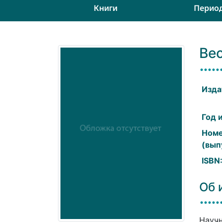
Книги
Перио
Вес
Изда
Год 
Ном
(вып
ISBN
Об 
Научн