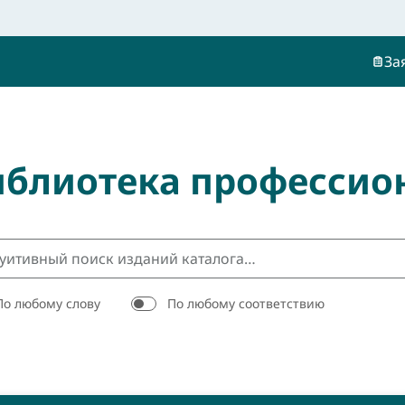
За
иблиотека профессио
По любому слову
По любому соответствию