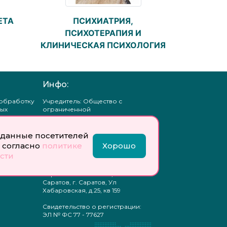
ПСИХИАТРИЯ,
ЕТА
ПСИХОТЕРАПИЯ И
КЛИНИЧЕСКАЯ ПСИХОЛОГИЯ
Инфо:
 обработку
Учредитель: Общество с
ых
ограниченной
ответственностью
«Профобразование»
данные посетителей
ти
Главный редактор: Богатырева
 согласно
политике
Хорошо
те
Е. А.
сти
ых
отку
Юр. адрес: 410033,
ых
Саратовская область, г.о.
Саратов, г. Саратов, Ул
Хабаровская, д.25, кв 159
Свидетельство о регистрации:
ЭЛ № ФС 77 - 77627