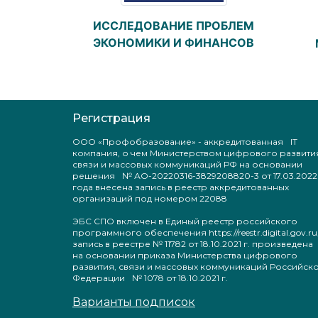
ИССЛЕДОВАНИЕ ПРОБЛЕМ
ЭКОНОМИКИ И ФИНАНСОВ
Регистрация
ООО «Профобразование» - аккредитованная IT
компания, о чем Министерством цифрового развити
связи и массовых коммуникаций РФ на основании
решения № АО-20220316-3829208820-3 от 17.03.2022
года внесена запись в реестр аккредитованных
организаций под номером 22088
ЭБС СПО включен в Единый реестр российского
программного обеспечения https://reestr.digital.gov.ru
запись в реестре № 11782 от 18.10.2021 г. произведен
на основании приказа Министерства цифрового
развития, связи и массовых коммуникаций Российск
Федерации № 1078 от 18.10.2021 г.
Варианты подписок