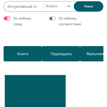
Книги
Поиск
По любому
По любому
слову
соответствию
Книги
Периодика
Мультиме