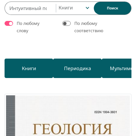
Книги
Поиск
По любому
По любому
слову
соответствию
Книги
Периодика
Мультиме