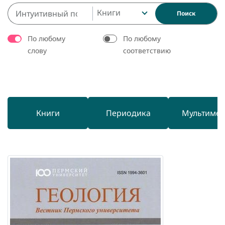
Книги
Поиск
По любому
По любому
слову
соответствию
Книги
Периодика
Мультиме