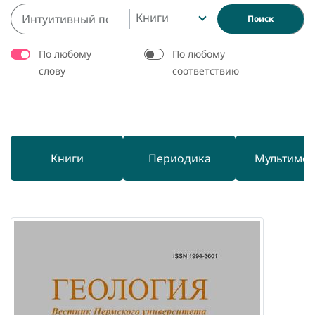
Книги
Поиск
По любому
По любому
слову
соответствию
Книги
Периодика
Мультиме