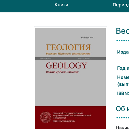
Книги
Перио
Вес
Изда
Год 
Ном
(вып
ISBN
Об 
Научн