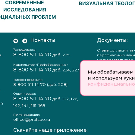
СОВРЕМЕННЫЕ
ВИЗУАЛЬНАЯ ТЕОЛО
ИССЛЕДОВАНИЯ
ОЦИАЛЬНЫХ ПРОБЛЕМ
Контакты
Документы:
Техподдержка
Отзыв согласия на
8-800-511-14-70
доб. 225
я,
персональных данн
Пользовательское
соглашение
Издательство «Профобразование»
8-800-511-14-70
Политика
доб. 224, 227
Мы обрабатываем 
конфиденциальнос
и используем куки
Положение о защи
Телефон редакции:
конфиденциально
персональных данн
8-800-511-14-70
(доб. 208)
,
Согласие на обраб
а
персональных данн
Отдел продаж
8-800-511-14-70
доб. 122, 126,
ой
142, 144, 161, 168
Почта редакции:
office@profspo.ru
Скачайте наше приложение: