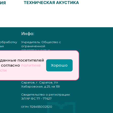
ТЕХНИЧЕСКАЯ АКУСТИКА
ГИЯ
Инфо:
 обработку
Учредитель: Общество с
ых
ограниченной
ответственностью
«Профобразование»
данные посетителей
ти
Главный редактор: Богатырева
 согласно
политике
Хорошо
те
Е. А.
сти
ых
отку
Юр. адрес: 410033,
ых
Саратовская область, г.о.
Саратов, г. Саратов, Ул
Хабаровская, д.25, кв 159
Свидетельство о регистрации:
ЭЛ № ФС 77 - 77627
1126455002520
ОГРН: