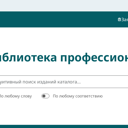
За
иблиотека профессио
По любому слову
По любому соответствию