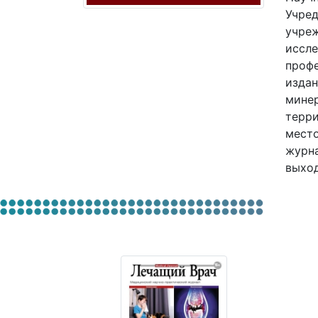
Учред
учре
иссле
профе
издан
минер
терри
место
журна
выход