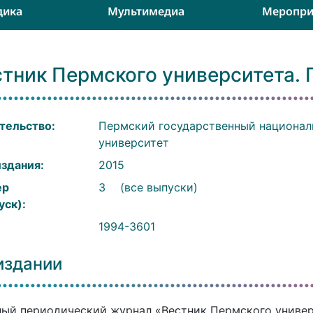
дика
Мультимедиа
Меропри
тник Пермского университета. 
тельство:
Пермский государственный национал
университет
издания:
2015
ер
3
(все выпуски)
уск):
:
1994-3601
издании
ый периодический журнал «Вестник Пермского универси