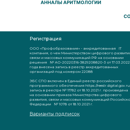
АННАЛЫ АРИТМОЛОГИИ
С
Регистрация
ООО «Профобразование» - аккредитованная IT
компания, о чем Министерством цифрового развити
связи и массовых коммуникаций РФ на основании
решения № АО-20220316-3829208820-3 от 17.03.2022
года внесена запись в реестр аккредитованных
организаций под номером 22088
ЭБС СПО включен в Единый реестр российского
программного обеспечения https://reestr.digital.gov.ru
запись в реестре № 11782 от 18.10.2021 г. произведен
на основании приказа Министерства цифрового
развития, связи и массовых коммуникаций Российск
Федерации № 1078 от 18.10.2021 г.
Варианты подписок