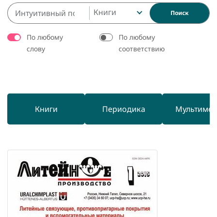
Книги
Поиск
По любому
По любому
слову
соответствию
Книги
Периодика
Мультиме