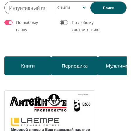
Книги
Поиск
По любому
По любому
слову
соответствию
Книги
Периодика
Мультиме