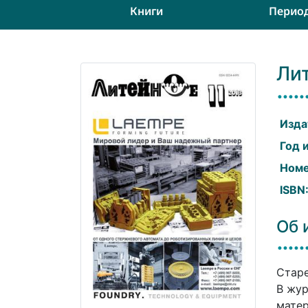
Книги
Перио
Ли
Изда
Год 
Номе
ISBN
Об 
Старе
В жур
матер