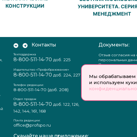
КОНСТРУКЦИИ
УНИВЕРСИТЕТА. СЕРИЯ
МЕНЕДЖМЕНТ
Контакты
Документы:
Техподдержка
Отзыв согласия на
8-800-511-14-70
доб. 225
я,
персональных данн
Пользовательское
соглашение
Издательство «Профобразование»
8-800-511-14-70
Политика
доб. 224, 227
Мы обрабатываем 
конфиденциальнос
и используем куки
Положение о защи
Телефон редакции:
конфиденциально
персональных данн
8-800-511-14-70
(доб. 208)
,
Согласие на обраб
а
персональных данн
Отдел продаж
8-800-511-14-70
доб. 122, 126,
ой
142, 144, 161, 168
Почта редакции:
office@profspo.ru
Скачайте наше приложение: