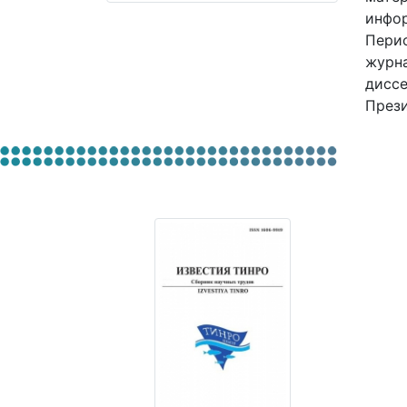
инфор
Перио
журна
диссе
Прези