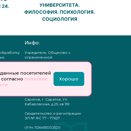
УНИВЕРСИТЕТА.
 24.
ФИЛОСОФИЯ. ПСИХОЛОГИЯ.
СОЦИОЛОГИЯ
Инфо:
 обработку
Учредитель: Общество с
ых
ограниченной
ответственностью
«Профобразование»
данные посетителей
ти
Главный редактор: Богатырева
 согласно
политике
Хорошо
те
Е. А.
сти
ых
отку
Юр. адрес: 410033,
ых
Саратовская область, г.о.
Саратов, г. Саратов, Ул
Хабаровская, д.25, кв 159
Свидетельство о регистрации:
ЭЛ № ФС 77 - 77627
1126455002520
ОГРН: