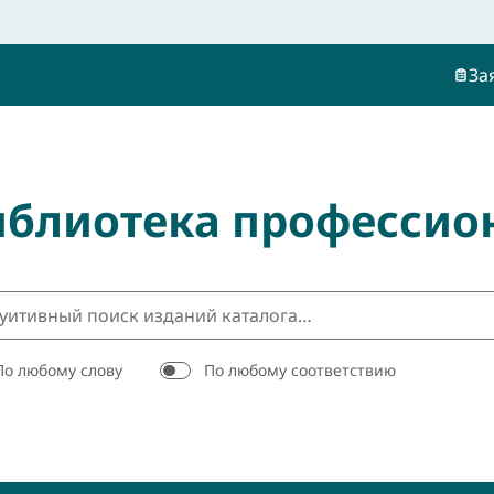
За
иблиотека профессио
По любому слову
По любому соответствию