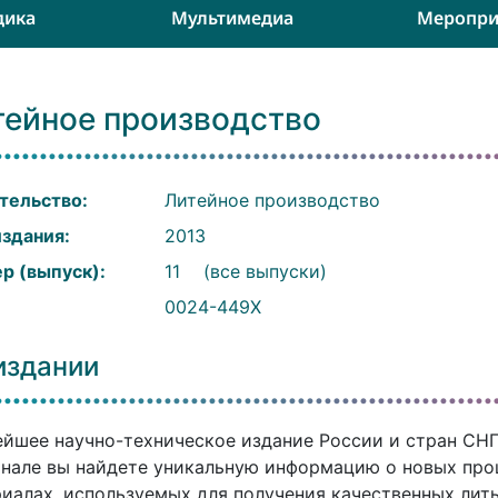
дика
Мультимедиа
Меропри
тейное производство
тельство:
Литейное производство
издания:
2013
р (выпуск):
11
(все выпуски)
:
0024-449X
издании
йшее научно-техническое издание России и стран СНГ. 
нале вы найдете уникальную информацию о новых проц
иалах, используемых для получения качественных литы