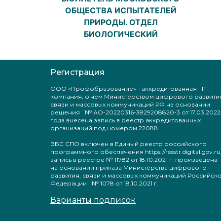
ОБЩЕСТВА ИСПЫТАТЕЛЕЙ
ПРИРОДЫ. ОТДЕЛ
БИОЛОГИЧЕСКИЙ
Регистрация
ООО «Профобразование» - аккредитованная IT
компания, о чем Министерством цифрового развити
связи и массовых коммуникаций РФ на основании
решения № АО-20220316-3829208820-3 от 17.03.2022
года внесена запись в реестр аккредитованных
организаций под номером 22088
ЭБС СПО включен в Единый реестр российского
программного обеспечения https://reestr.digital.gov.ru
запись в реестре № 11782 от 18.10.2021 г. произведен
на основании приказа Министерства цифрового
развития, связи и массовых коммуникаций Российск
Федерации № 1078 от 18.10.2021 г.
Варианты подписок