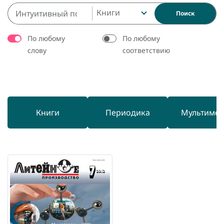
Книги
Поиск
По любому
По любому
слову
соответствию
Книги
Периодика
Мультиме