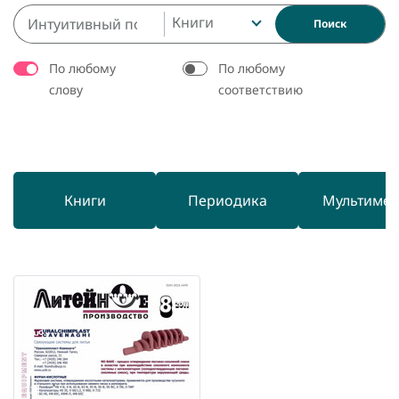
Книги
Поиск
По любому
По любому
слову
соответствию
Книги
Периодика
Мультиме