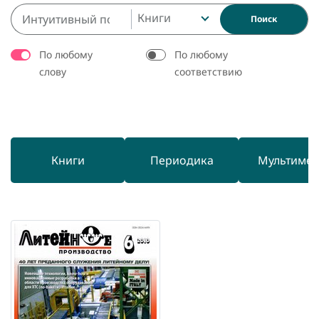
Книги
Поиск
По любому
По любому
слову
соответствию
Книги
Периодика
Мультиме