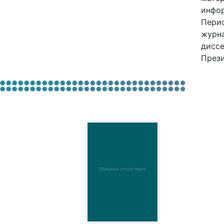
инфор
Перио
журна
диссе
Прези