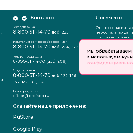
Контакты
Документы:
Техподдержка
Отзыв согласия на
8-800-511-14-70
доб. 225
я,
персональных данн
Пользовательское
соглашение
Издательство «Профобразование»
8-800-511-14-70
Политика
доб. 224, 227
Мы обрабатываем 
конфиденциальнос
Положение о защи
и используем куки
Телефон редакции:
персональных данн
8-800-511-14-70
(доб. 208)
конфиденциально
,
Согласие на обраб
а
персональных данн
Отдел продаж
8-800-511-14-70
доб. 122, 126,
ой
142, 144, 161, 168
Почта редакции:
office@profspo.ru
Скачайте наше приложение:
RuStore
Google Play