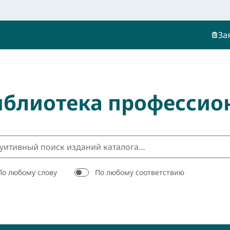
За
иблиотека профессио
По любому слову
По любому соответствию