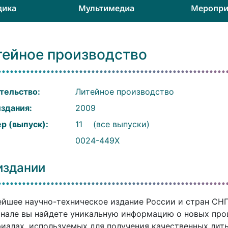
дика
Мультимедиа
Меропри
тейное производство
тельство:
Литейное производство
издания:
2009
р (выпуск):
11
(все выпуски)
:
0024-449X
издании
йшее научно-техническое издание России и стран СНГ. 
нале вы найдете уникальную информацию о новых проц
иалах, используемых для получения качественных литы