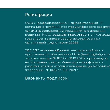
Регистрация
ООО «Профобразование» - аккредитованная IT
компания, о чем Министерством цифрового развити
связи и массовых коммуникаций РФ на основании
решения № АО-20220316-3829208820-3 от 17.03.2022
года внесена запись в реестр аккредитованных
организаций под номером 22088
ЭБС СПО включен в Единый реестр российского
программного обеспечения https://reestr.digital.gov.ru
запись в реестре № 11782 от 18.10.2021 г. произведен
на основании приказа Министерства цифрового
развития, связи и массовых коммуникаций Российск
Федерации № 1078 от 18.10.2021 г.
Варианты подписок