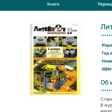
Книги
Перио
Ли
Изда
Год 
Номе
ISBN
Об 
Старе
В жур
матер