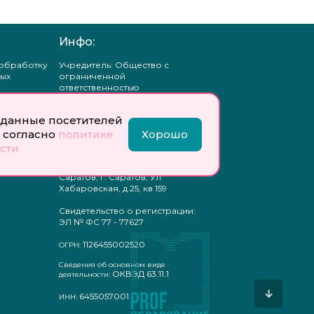
Инфо:
 обработку
Учредитель: Общество с
ых
ограниченной
ответственностью
«Профобразование»
данные посетителей
ти
Главный редактор: Богатырева
те
Е. А.
 согласно
политике
Хорошо
ых
сти
отку
Юр. адрес: 410033,
ых
Саратовская область, г.о.
Саратов, г. Саратов, Ул
Хабаровская, д.25, кв 159
Свидетельство о регистрации:
ЭЛ № ФС 77 - 77627
1126455002520
ОГРН:
Сведения об основном виде
ОКВЭД 63.11.1
деятельности:
↓
6455057001
ИНН: