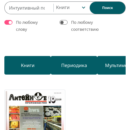
Книги
Поиск
По любому
По любому
слову
соответствию
Книги
Периодика
Мультиме