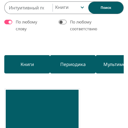
Книги
Поиск
По любому
По любому
слову
соответствию
Книги
Периодика
Мультиме