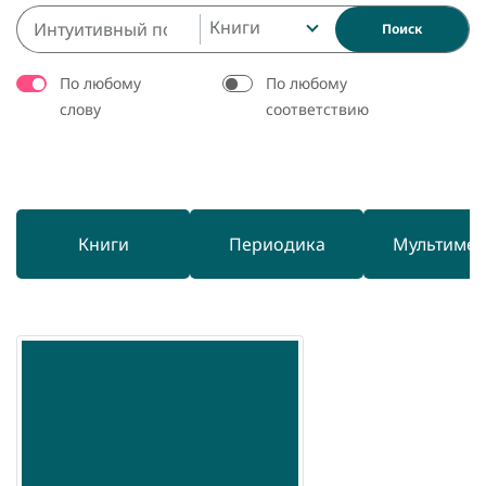
Книги
Поиск
По любому
По любому
слову
соответствию
Книги
Периодика
Мультиме