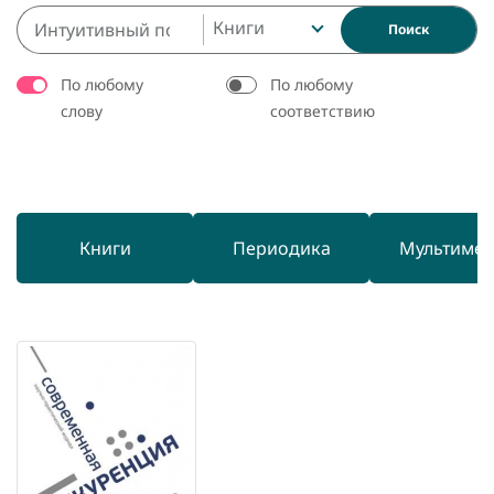
Книги
Поиск
По любому
По любому
слову
соответствию
Книги
Периодика
Мультиме