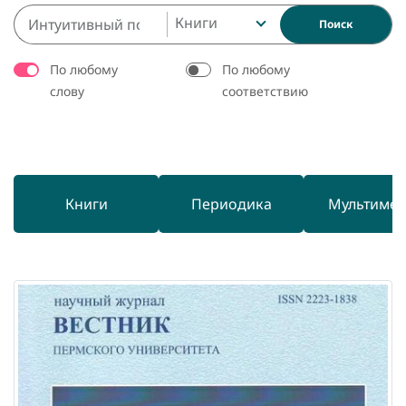
Книги
Поиск
По любому
По любому
слову
соответствию
Книги
Периодика
Мультиме