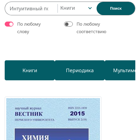
Книги
Поиск
По любому
По любому
слову
соответствию
Книги
Периодика
Мультиме