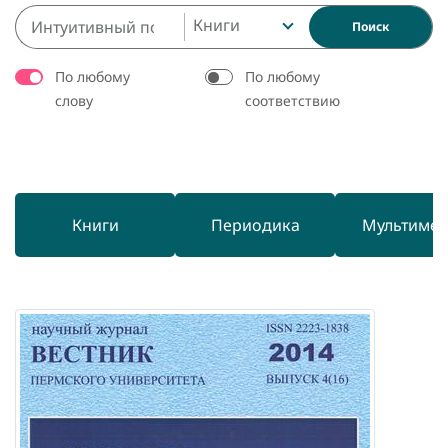
Книги
Поиск
По любому
По любому
слову
соответствию
Книги
Периодика
Мультиме