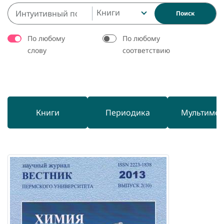
Книги
Поиск
По любому
По любому
слову
соответствию
Книги
Периодика
Мультиме