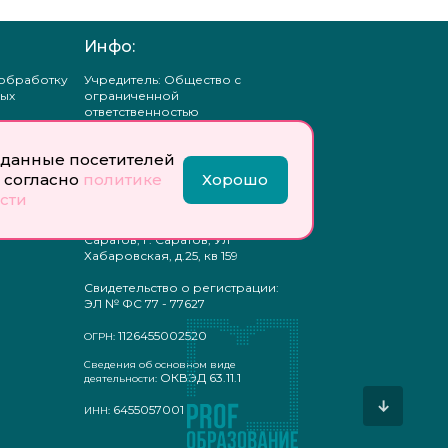
Инфо:
 обработку
Учредитель: Общество с
ых
ограниченной
ответственностью
«Профобразование»
данные посетителей
ти
Главный редактор: Богатырева
те
Е. А.
 согласно
политике
Хорошо
ых
сти
отку
Юр. адрес: 410033,
ых
Саратовская область, г.о.
Саратов, г. Саратов, Ул
Хабаровская, д.25, кв 159
Свидетельство о регистрации:
ЭЛ № ФС 77 - 77627
1126455002520
ОГРН:
Сведения об основном виде
ОКВЭД 63.11.1
деятельности:
↓
6455057001
ИНН: