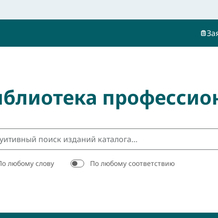
За
иблиотека профессио
По любому слову
По любому соответствию