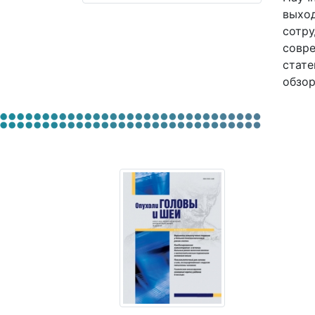
выход
сотру
совре
стате
обзор