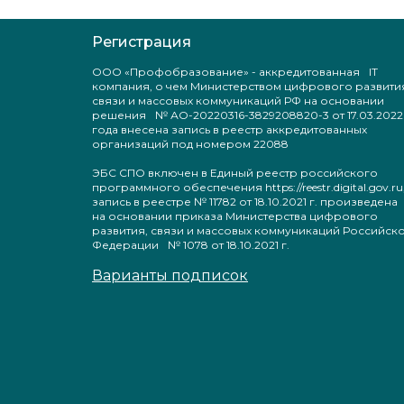
Регистрация
ООО «Профобразование» - аккредитованная IT
компания, о чем Министерством цифрового развити
связи и массовых коммуникаций РФ на основании
решения № АО-20220316-3829208820-3 от 17.03.2022
года внесена запись в реестр аккредитованных
организаций под номером 22088
ЭБС СПО включен в Единый реестр российского
программного обеспечения https://reestr.digital.gov.ru
запись в реестре № 11782 от 18.10.2021 г. произведен
на основании приказа Министерства цифрового
развития, связи и массовых коммуникаций Российск
Федерации № 1078 от 18.10.2021 г.
Варианты подписок