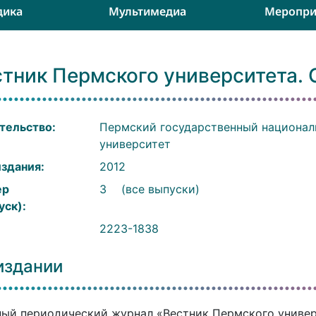
дика
Мультимедиа
Меропри
стник Пермского университета.
тельство:
Пермский государственный национал
университет
издания:
2012
ер
3
(все выпуски)
уск):
:
2223-1838
издании
ый периодический журнал «Вестник Пермского универ