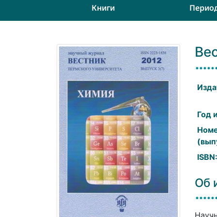
Книги
Перио
Ве
Изда
Год 
Ном
(вып
ISBN
Об 
Научн