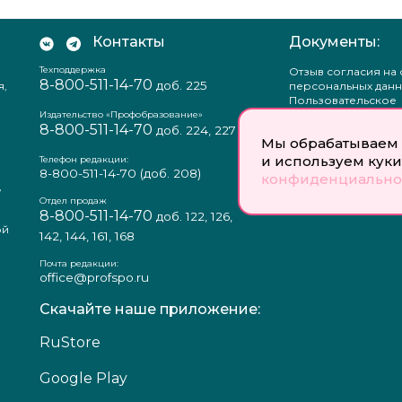
Контакты
Документы:
Техподдержка
Отзыв согласия на
8-800-511-14-70
доб. 225
я,
персональных данн
Пользовательское
соглашение
Издательство «Профобразование»
8-800-511-14-70
Политика
доб. 224, 227
Мы обрабатываем 
конфиденциальнос
Положение о защи
и используем куки
Телефон редакции:
персональных данн
8-800-511-14-70
(доб. 208)
конфиденциально
,
Согласие на обраб
а
персональных данн
Отдел продаж
8-800-511-14-70
доб. 122, 126,
ой
142, 144, 161, 168
Почта редакции:
office@profspo.ru
Скачайте наше приложение:
RuStore
Google Play