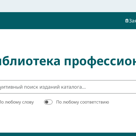
За
иблиотека профессио
По любому слову
По любому соответствию