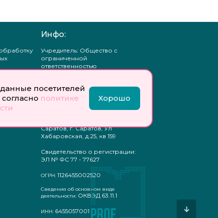
Инфо:
 обработку
Учредитель: Общество с
ых
ограниченной
ответственностью
«Профобразование»
данные посетителей
ти
Главный редактор: Богатырева
 согласно
политике
Хорошо
те
Е. А.
ых
сти
отку
Юр. адрес: 410033,
ых
Саратовская область, г.о.
Саратов, г. Саратов, Ул
Хабаровская, д.25, кв 159
Свидетельство о регистрации:
ЭЛ № ФС 77 - 77627
1126455002520
ОГРН:
Сведения об основном виде
ОКВЭД 63.11.1
деятельности:
↓
6455057001
ИНН: