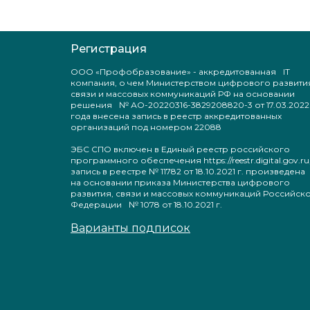
Регистрация
ООО «Профобразование» - аккредитованная IT
компания, о чем Министерством цифрового развити
связи и массовых коммуникаций РФ на основании
решения № АО-20220316-3829208820-3 от 17.03.2022
года внесена запись в реестр аккредитованных
организаций под номером 22088
ЭБС СПО включен в Единый реестр российского
программного обеспечения https://reestr.digital.gov.ru
запись в реестре № 11782 от 18.10.2021 г. произведен
на основании приказа Министерства цифрового
развития, связи и массовых коммуникаций Российск
Федерации № 1078 от 18.10.2021 г.
Варианты подписок