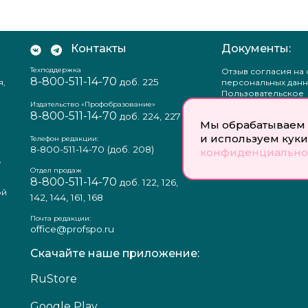
Контакты
Документы:
Техподдержка
Отзыв согласия на
8-800-511-14-70
доб. 225
я,
персональных данн
Пользовательское
соглашение
Издательство «Профобразование»
8-800-511-14-70
Политика
доб. 224, 227
Мы обрабатываем 
конфиденциальнос
и используем куки
Положение о защи
Телефон редакции:
персональных данн
8-800-511-14-70
(доб. 208)
конфиденциально
,
Согласие на обраб
а
персональных данн
Отдел продаж
8-800-511-14-70
доб. 122, 126,
ой
142, 144, 161, 168
Почта редакции:
office@profspo.ru
Скачайте наше приложение:
RuStore
Google Play