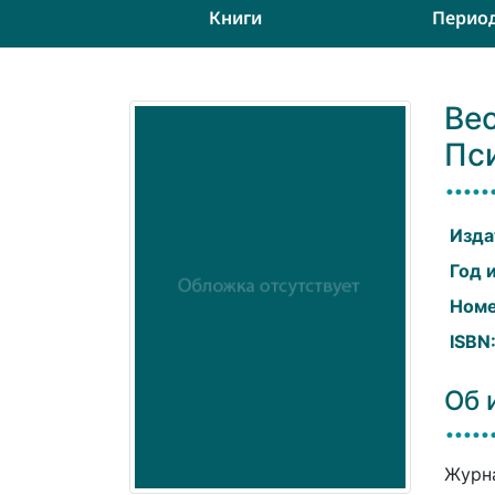
Книги
Перио
Вес
Пси
Изда
Год 
Номе
ISBN
Об 
Журна