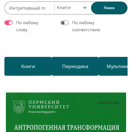
Книги
Поиск
По любому
По любому
слову
соответствию
Книги
Периодика
Мультиме