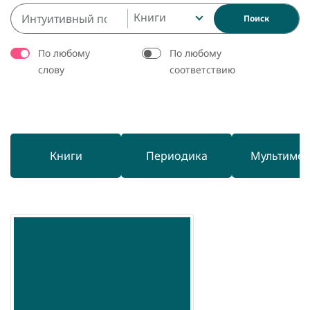
Книги
Поиск
По любому
По любому
слову
соответствию
Книги
Периодика
Мультиме