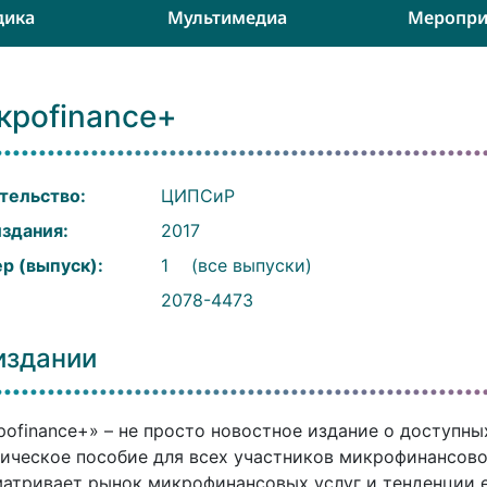
дика
Мультимедиа
Меропри
кроfinance+
тельство:
ЦИПСиР
издания:
2017
р (выпуск):
1
(все выпуски)
:
2078-4473
издании
оfinance+» – не просто новостное издание о доступны
ическое пособие для всех участников микрофинансово
атривает рынок микрофинансовых услуг и тенденции е