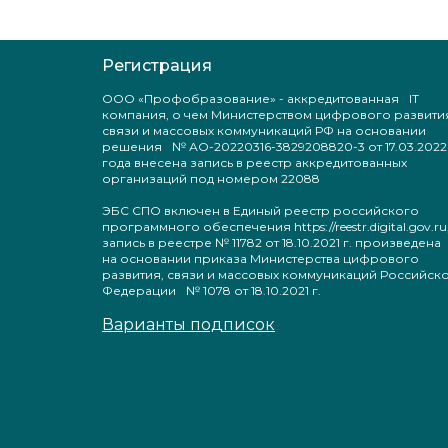
Регистрация
ООО «Профобразование» - аккредитованная IT
компания, о чем Министерством цифрового развити
связи и массовых коммуникаций РФ на основании
решения № АО-20220316-3829208820-3 от 17.03.2022
года внесена запись в реестр аккредитованных
организаций под номером 22088
ЭБС СПО включен в Единый реестр российского
программного обеспечения https://reestr.digital.gov.ru
запись в реестре № 11782 от 18.10.2021 г. произведен
на основании приказа Министерства цифрового
развития, связи и массовых коммуникаций Российск
Федерации № 1078 от 18.10.2021 г.
Варианты подписок