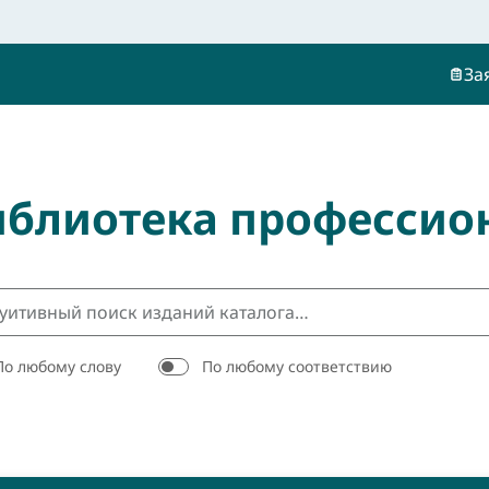
За
иблиотека профессио
По любому слову
По любому соответствию