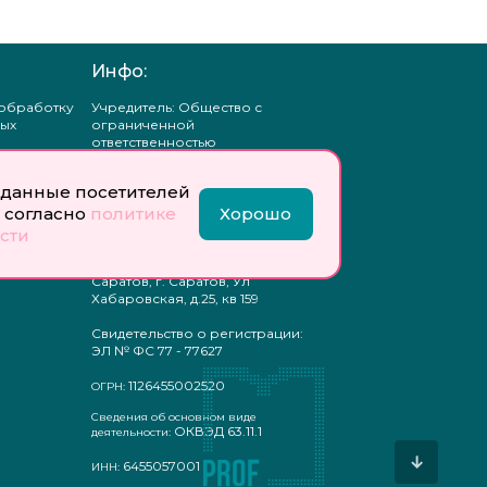
Инфо:
 обработку
Учредитель: Общество с
ых
ограниченной
ответственностью
«Профобразование»
данные посетителей
ти
Главный редактор: Богатырева
те
Е. А.
 согласно
политике
Хорошо
ых
сти
отку
Юр. адрес: 410033,
ых
Саратовская область, г.о.
Саратов, г. Саратов, Ул
Хабаровская, д.25, кв 159
Свидетельство о регистрации:
ЭЛ № ФС 77 - 77627
1126455002520
ОГРН:
Сведения об основном виде
ОКВЭД 63.11.1
деятельности:
↓
6455057001
ИНН: