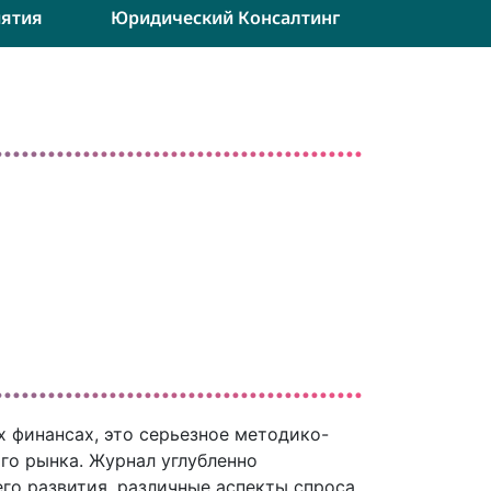
ятия
Юридический Консалтинг
х финансах, это серьезное методико-
го рынка. Журнал углубленно
го развития, различные аспекты спроса