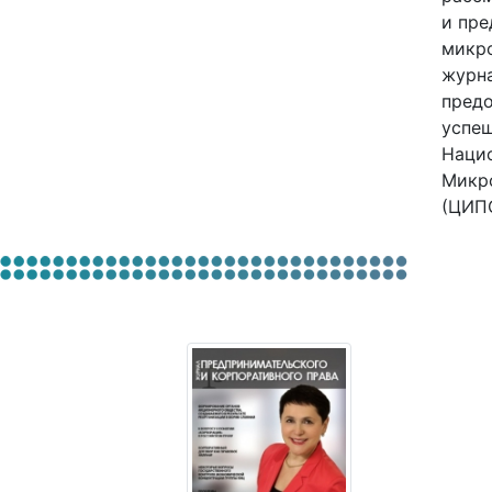
и пре
микро
журна
предо
успеш
Наци
Микр
(ЦИПС