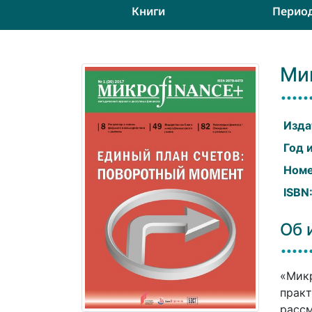
Книги
Перио
Ми
Изда
Год 
Номе
ISBN
Об 
«Микр
практ
рассм