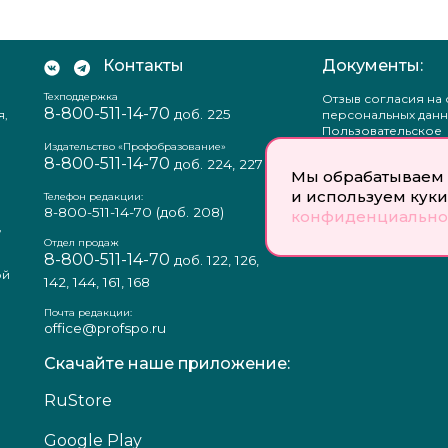
Контакты
Документы:
Техподдержка
Отзыв согласия на
8-800-511-14-70
доб. 225
я,
персональных данн
Пользовательское
соглашение
Издательство «Профобразование»
8-800-511-14-70
Политика
доб. 224, 227
Мы обрабатываем 
конфиденциальнос
Положение о защи
и используем куки
Телефон редакции:
персональных данн
8-800-511-14-70
(доб. 208)
конфиденциально
,
Согласие на обраб
а
персональных данн
Отдел продаж
8-800-511-14-70
доб. 122, 126,
ой
142, 144, 161, 168
Почта редакции:
office@profspo.ru
Скачайте наше приложение:
RuStore
Google Play