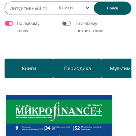
Книги
Поиск
По любому
По любому
слову
соответствию
Книги
Периодика
Мультиме