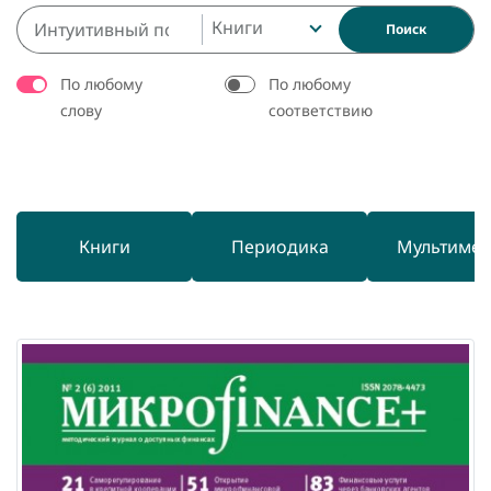
Книги
Поиск
По любому
По любому
слову
соответствию
Книги
Периодика
Мультиме