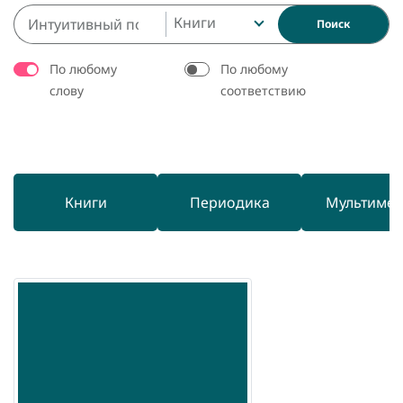
Книги
Поиск
По любому
По любому
слову
соответствию
Книги
Периодика
Мультиме