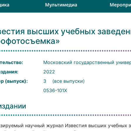
дика
Мультимедиа
Меропри
вестия высших учебных заведен
рофотосъемка»
тельство:
Московский государственный универ
издания:
2022
р (выпуск):
3
(все выпуски)
:
0536-101X
издании
зируемый научный журнал Известия высших учебных з