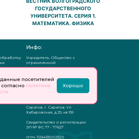
ВЕСТНИК ВОЛГОГРАДСКОГО
ГОСУДАРСТВЕННОГО
УНИВЕРСИТЕТА. СЕРИЯ 1.
МАТЕМАТИКА. ФИЗИКА
Инфо:
 обработку
Учредитель: Общество с
ых
ограниченной
ответственностью
«Профобразование»
данные посетителей
ти
Главный редактор: Богатырева
 согласно
политике
Хорошо
те
Е. А.
сти
ых
отку
Юр. адрес: 410033,
ых
Саратовская область, г.о.
Саратов, г. Саратов, Ул
Хабаровская, д.25, кв 159
Свидетельство о регистрации:
ЭЛ № ФС 77 - 77627
1126455002520
ОГРН: