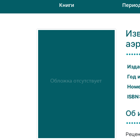
Книги
Перио
Из
аэ
Изда
Год 
Номе
ISBN
Об 
Рецен