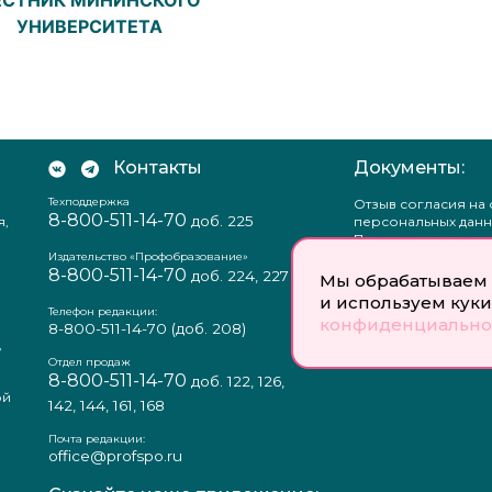
УНИВЕРСИТЕТА
Контакты
Документы:
Техподдержка
Отзыв согласия на
8-800-511-14-70
доб. 225
я,
персональных данн
Пользовательское
соглашение
Издательство «Профобразование»
8-800-511-14-70
Политика
доб. 224, 227
Мы обрабатываем 
конфиденциальнос
и используем куки
Положение о защи
Телефон редакции:
конфиденциально
персональных данн
8-800-511-14-70
(доб. 208)
,
Согласие на обраб
а
персональных данн
Отдел продаж
8-800-511-14-70
доб. 122, 126,
ой
142, 144, 161, 168
Почта редакции:
office@profspo.ru