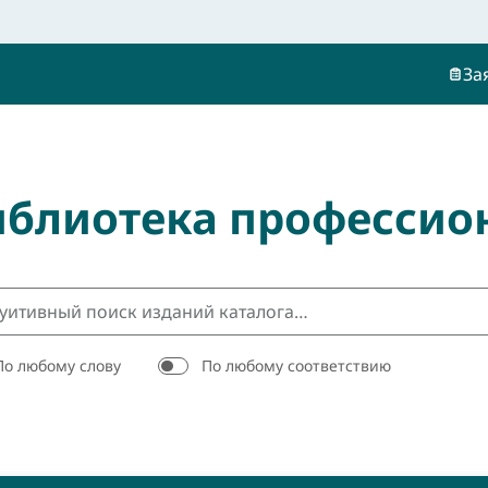
За
иблиотека профессио
По любому слову
По любому соответствию