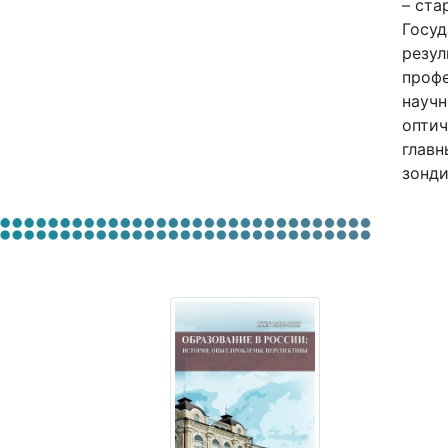
– ста
Госуд
резул
профе
научн
оптич
главн
зонди