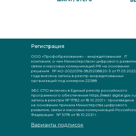
Регистрация
ООО «Профобразование» - аккредитованная IT
компания, о чем Министерством цифрового развити
связи и массовых коммуникаций РФ на основании
решения № АО-20220316-3829208820-3 от 17.03.2022
года внесена запись в реестр аккредитованных
организаций под номером 22088
ЭБС СПО включен в Единый реестр российского
программного обеспечения https://reestr.digital.gov.ru
запись в реестре № 11782 от 18.10.2021 г. произведен
на основании приказа Министерства цифрового
развития, связи и массовых коммуникаций Российск
Федерации № 1078 от 18.10.2021 г.
Варианты подписок