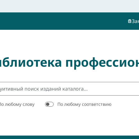
За
иблиотека профессио
По любому слову
По любому соответствию